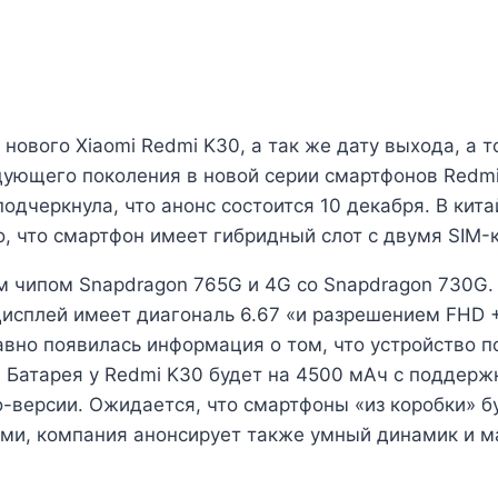
ового Xiaomi Redmi K30, а так же дату выхода, а т
ующего поколения в новой серии смартфонов Redmi 
одчеркнула, что анонс состоится 10 декабря. В кит
, что смартфон имеет гибридный слот с двумя SIM-
м чипом Snapdragon 765G и 4G со Snapdragon 730G.
Дисплей имеет диагональ 6.67 «и разрешением FHD 
вно появилась информация о том, что устройство по
 Батарея у Redmi K30 будет на 4500 мАч с поддерж
o-версии. Ожидается, что смартфоны «из коробки» буд
ами, компания анонсирует также умный динамик и м