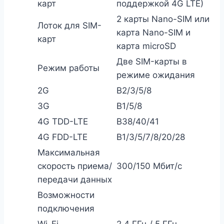
карт
поддержкой 4G LTE)
2 карты Nano-SIM или
Лоток для SIM-
карта Nano-SIM и
карт
карта microSD
Две SIM-карты в
Режим работы
режиме ожидания
2G
B2/3/5/8
3G
B1/5/8
4G TDD-LTE
B38/40/41
4G FDD-LTE
B1/3/5/7/8/20/28
Максимальная
скорость приема/
300/150 Мбит/с
передачи данных
Возможности
подключения
Wi-Fi
2,4 ГГц / 5 ГГц