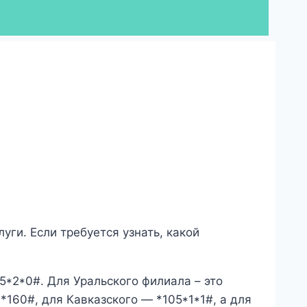
уги. Если требуется узнать, какой
5*2*0#. Для Уральского филиала – это
160#, для Кавказского — *105*1*1#, а для