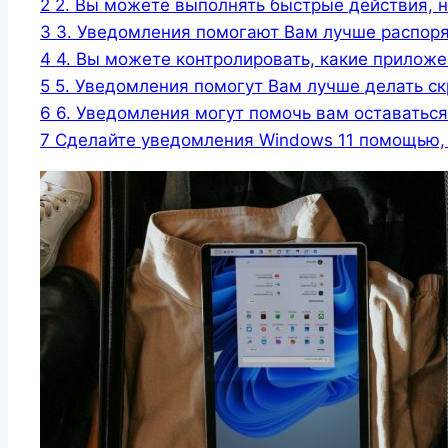
2
2. Вы можете выполнять быстрые действия, 
3
3. Уведомления помогают Вам лучше распор
4
4. Вы можете контролировать, какие прилож
5
5. Уведомления помогут Вам лучше делать с
6
6. Уведомления могут помочь вам оставаться
7
Сделайте уведомления Windows 11 помощью, 