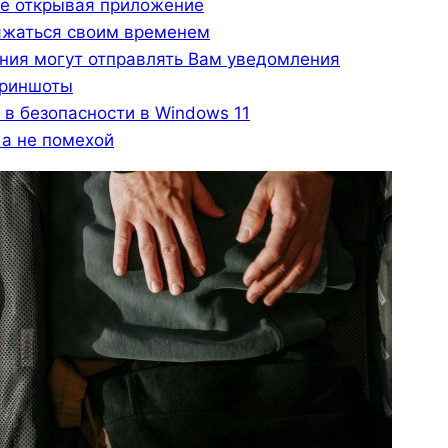
не открывая приложение
яжаться своим временем
ения могут отправлять Вам уведомления
криншоты
 в безопасности в Windows 11
а не помехой