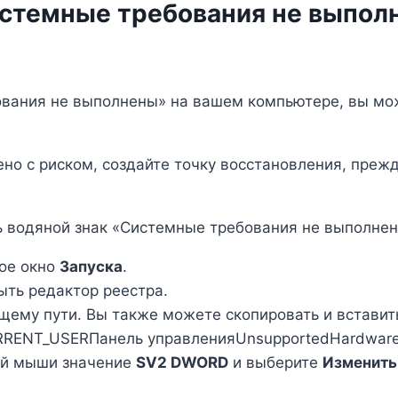
Системные требования не выпо
ования не выполнены» на вашем компьютере, вы мож
но с риском, создайте точку восстановления, прежд
 водяной знак «Системные требования не выполнен
вое окно
Запуска
.
рыть редактор реестра.
щему пути. Вы также можете скопировать и вставить
RRENT_USERПанель управленияUnsupportedHardwareN
ой мыши значение
SV2 DWORD
и выберите
Изменить