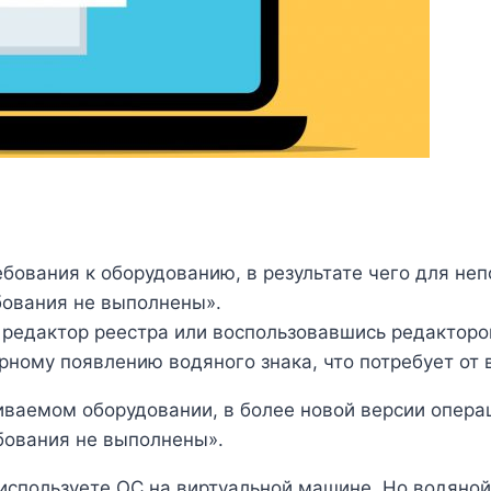
ебования к оборудованию, в результате чего для н
бования не выполнены».
 редактор реестра или воспользовавшись редакторо
рному появлению водяного знака, что потребует от 
иваемом оборудовании, в более новой версии опера
бования не выполнены».
используете ОС на виртуальной машине. Но водяной