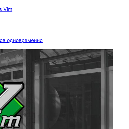
в Vim
лов одновременно