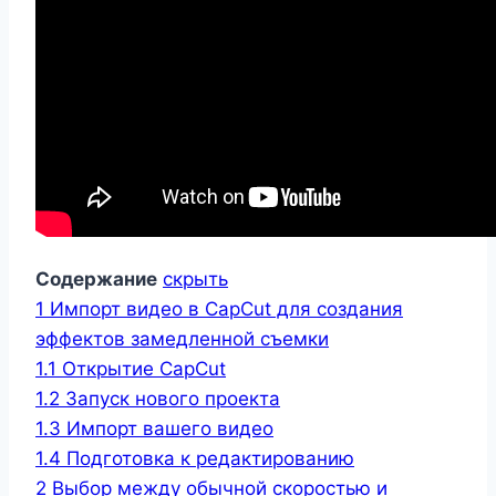
Содержание
скрыть
1
Импорт видео в CapCut для создания
эффектов замедленной съемки
1.1
Открытие CapCut
1.2
Запуск нового проекта
1.3
Импорт вашего видео
1.4
Подготовка к редактированию
2
Выбор между обычной скоростью и