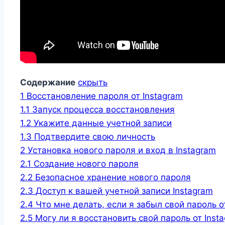
Содержание
скрыть
1
Восстановление пароля от Instagram
1.1
Запуск процесса восстановления
1.2
Укажите данные учетной записи
1.3
Подтвердите свою личность
2
Установка нового пароля и вход в Instagram
2.1
Создание нового пароля
2.2
Безопасное хранение нового пароля
2.3
Доступ к вашей учетной записи Instagram
2.4
Что мне делать, если я забыл свой пароль о
2.5
Могу ли я восстановить свой пароль от Ins