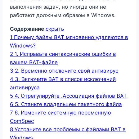
выполнения задач, но иногда они не
работают должным образом в Windows.
Содержание
скрыть
1
Почему файлы BAT мгновенно удаляются в
Windows?
2
1. Исправьте синтаксические ошибки в
вашем BAT-файле
3
2. Временно отключите свой антивирус
4
3. Включите BAT в список исключений
антивируса
5
4. Отрегулируйте .Ассоциация файлов BAT
6
5. Станьте владельцем пакетного файла
7
6. Измените системную переменную
ComSpec
8
Устраните все проблемы с файлами BAT в
Windows