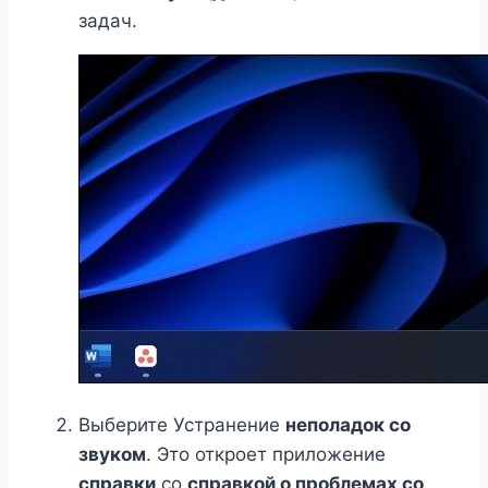
задач.
Выберите Устранение
неполадок со
звуком
. Это откроет приложение
справки
со
справкой о проблемах со