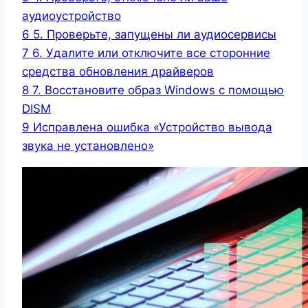
аудиоустройство
6
5. Проверьте, запущены ли аудиосервисы
7
6. Удалите или отключите все сторонние
средства обновления драйверов
8
7. Восстановите образ Windows с помощью
DISM
9
Исправлена ошибка «Устройство вывода
звука не установлено»