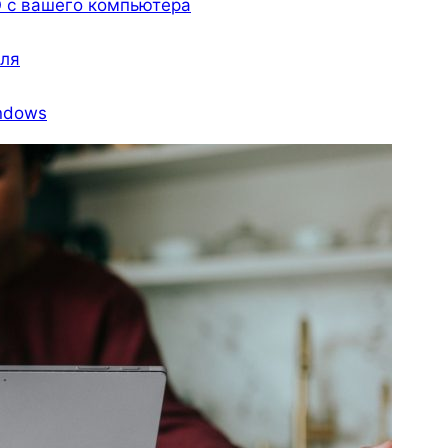
О с вашего компьютера
еля
indows