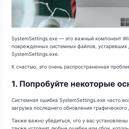
SystemSettings.exe — это важный компонент W
поврежденных системных файлов, устаревших 
SystemSettings.exe.
К счастью, это очень распространенная пробле
1. Попробуйте некоторые о
Системная ошибка SystemSettings.exe часто во
загрузка последнего обновления графического
Также важно убедиться, что у вас установлены
также устранит любые ошибки или сбои, котор