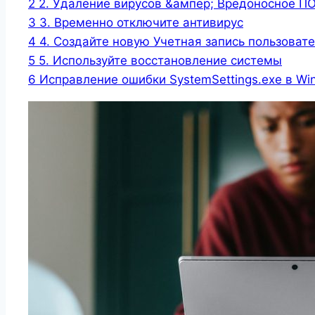
2
2. Удаление вирусов &ампер; Вредоносное П
3
3. Временно отключите антивирус
4
4. Создайте новую Учетная запись пользоват
5
5. Используйте восстановление системы
6
Исправление ошибки SystemSettings.exe в W