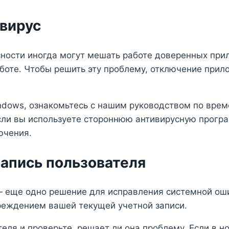
ивирус
ности иногда могут мешать работе доверенных прил
аботе. Чтобы решить эту проблему, отключение при
ndows, ознакомьтесь с нашим руководством по вр
если вы используете стороннюю антивирусную програ
ючения.
запись пользователя
— еще одно решение для исправления системной ошиб
реждением вашей текущей учетной записи.
еля и проверьте, решает ли она проблему. Если в н