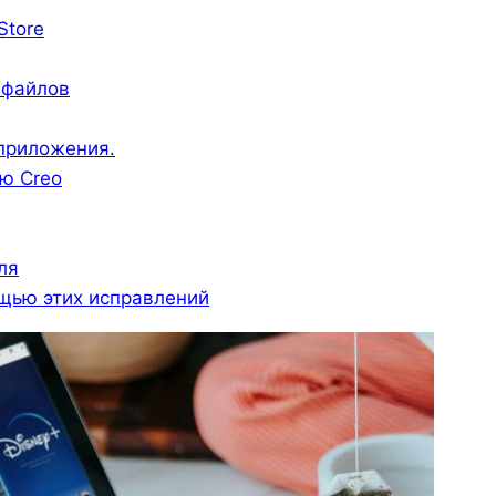
Store
 файлов
 приложения.
ию Creo
ля
щью этих исправлений