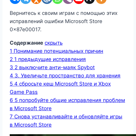
Вернитесь к своим играм с помощью этих
исправлений ошибки Microsoft Store
0x87e00017.
Содержание
скрыть
1
Понимание потенциальных причин
2
1 предыдущие исправления
3
2 выключите анти-маяк Spybot
4
3. Увеличьте пространство для хранения
5
4 сбросьте кеш Microsoft Store и Xbox
Game Pass
6
5 попробуйте общие исправления проблем
в Microsoft Store
7
Снова устанавливайте и обновляйте игры
в Microsoft Store