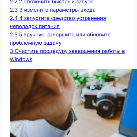
2.2
2 отключить быстрый запуск
2.3
3 измените параметры входа
2.4
4 запустите средство устранения
неполадок питания
2.5
5 вручную завершите или обновите
проблемную задачу
3
Очистить процедуру завершения работы в
Windows