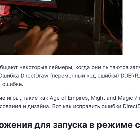
общают некоторые геймеры, когда они пытаются зап
 «Ошибка DirectDraw (переменный код ошибки) DDE
б ошибке.
 игры, такие как Age of Empires, Might and Magic 7 и
вания и дизайна. Вот как исправить ошибки DirectD
ложения для запуска в режиме