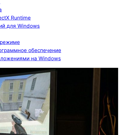
0
а
ectX Runtime
ний для Windows
 режиме
ограммное обеспечение
иложениями на Windows