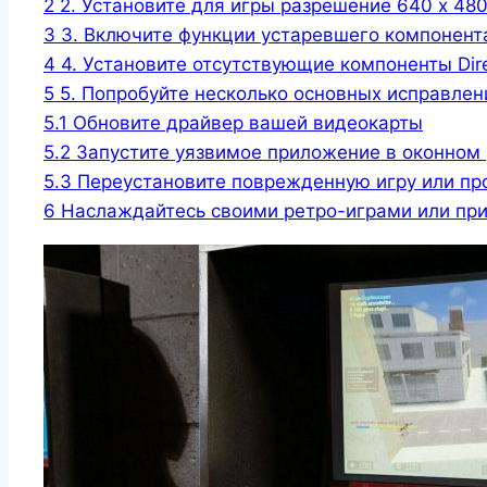
2
2. Установите для игры разрешение 640 x 48
3
3. Включите функции устаревшего компонент
4
4. Установите отсутствующие компоненты Dir
5
5. Попробуйте несколько основных исправле
5.1
Обновите драйвер вашей видеокарты
5.2
Запустите уязвимое приложение в оконном
5.3
Переустановите поврежденную игру или пр
6
Наслаждайтесь своими ретро-играми или пр