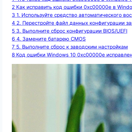
2
Как исправить код ошибки 0xc00000e в Wind
3
1. Используйте средство автоматического во
4
2. Перестройте файл данных конфигурации за
5
3. Выполните сброс конфигурации BIOS/UEFI
6
4. Замените батарею CMOS
7
5. Выполните сброс к заводским настройкам
8
Код ошибки Windows 10 0xc00000e исправлен