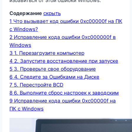
избавиться от этой ошибки Windows.
Содержание
скрыть
1
Что вызывает код ошибки 0xc00000f на ПК
с Windows?
2
Исправление кода ошибки 0xc000000f в
Windows
3
1. Перезагрузите компьютер
4
2. Запустите восстановление при запуске
5
3. Проверьте свое оборудование
6
4. Следите за Ошибками на Диске
7
5. Перестройте BCD
8
6. Выполните сброс настроек к заводским
9
Исправление кода ошибки 0xc00000f на
ПК с Windows