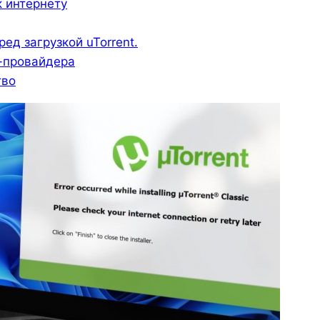
к интернету
ред загрузкой uTorrent.
т-провайдера
тво