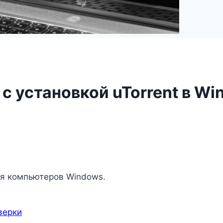
с установкой uTorrent в W
ля компьютеров Windows.
верки