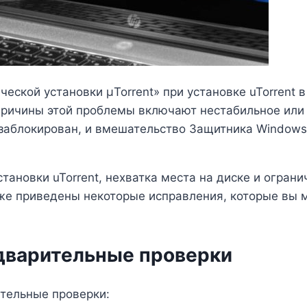
еской установки µTorrent» при установке uTorrent в
причины этой проблемы включают нестабильное или
t заблокирован, и вмешательство Защитника Window
тановки uTorrent, нехватка места на диске и огра
же приведены некоторые исправления, которые вы 
дварительные проверки
тельные проверки: