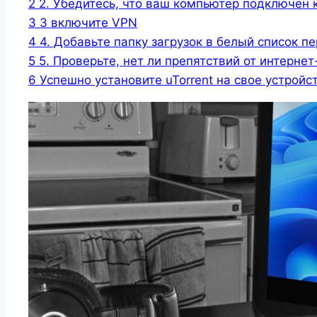
2
2. Убедитесь, что ваш компьютер подключен 
3
3 включите VPN
4
4. Добавьте папку загрузок в белый список пе
5
5. Проверьте, нет ли препятствий от интерне
6
Успешно установите uTorrent на свое устройс