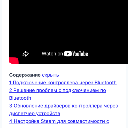
Содержание
скрыть
1
Подключение контроллера через Bluetooth
2
Решение проблем с подключением по
Bluetooth
3
Обновление драйверов контроллера через
диспетчер устройств
4
Настройка Steam для совместимости с