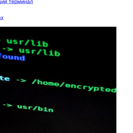
щий терминал
ах