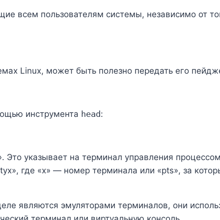
ие всем пользователям системы, независимо от тог
мах Linux, может быть полезно передать его пейдже
мощью инструмента
head
:
. Это указывает на терминал управления процессом
», где «x» — номер терминала или «pts», за которы
еле являются эмуляторами терминалов, они исполь
ический терминал или виртуальную консоль.