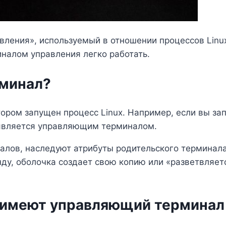
ления», используемый в отношении процессов Linux
иналом управления легко работать.
рминал?
ором запущен процесс Linux. Например, если вы за
 является управляющим терминалом.
лов, наследуют атрибуты родительского терминала.
анду, оболочка создает свою копию или «разветвляе
ы имеют управляющий терминал