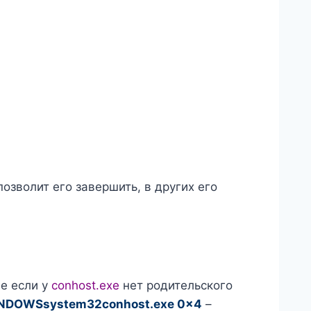
озволит его завершить, в других его
ще если у
conhost.exe
нет родительского
NDOWSsystem32conhost.exe 0x4
–