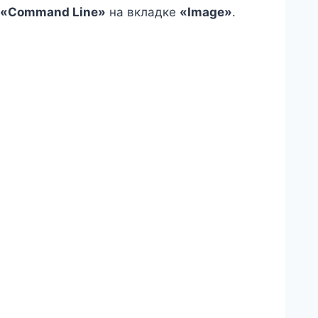
«Command Line»
на вкладке
«Image»
.