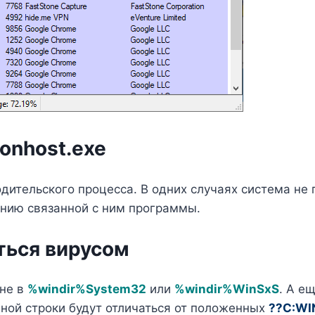
onhost.exe
ительского процесса. В одних случаях система не п
ению связанной с ним программы.
ться вирусом
 не в
%windir%System32
или
%windir%WinSxS
. А е
дной строки будут отличаться от положенных
??C:WI