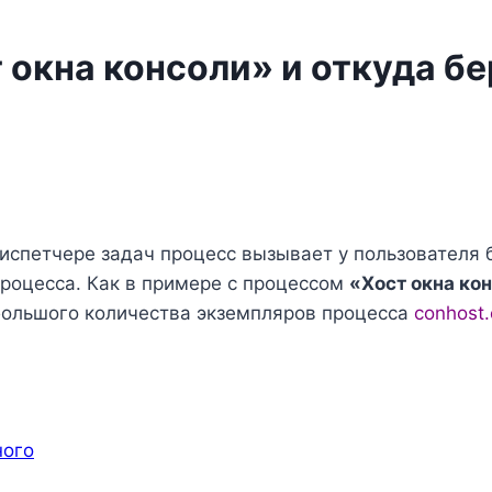
 окна консоли» и откуда б
испетчере задач процесс вызывает у пользователя б
процесса. Как в примере с процессом
«Хост окна ко
большого количества экземпляров процесса
conhost
ного