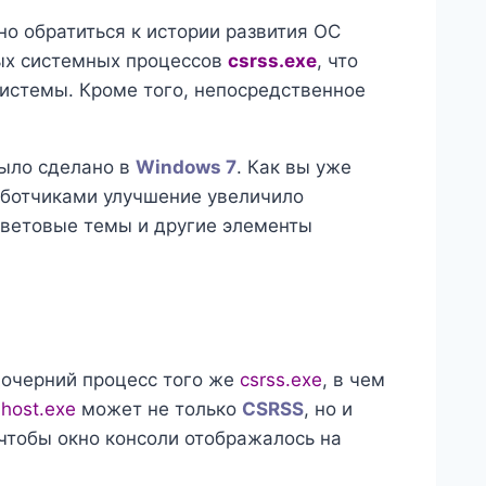
о обратиться к истории развития ОС
вых системных процессов
csrss.exe
, что
 системы. Кроме того, непосредственное
ыло сделано в
Windows 7
. Как вы уже
аботчиками улучшение увеличило
 цветовые темы и другие элементы
 дочерний процесс того же
csrss.exe
, в чем
host.exe
может не только
CSRSS
, но и
чтобы окно консоли отображалось на