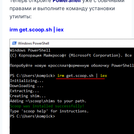
Теперь откройте
PowerShell
уже с обычными
правами и выполните команду установки
утилиты:
irm get.scoop.sh | iex