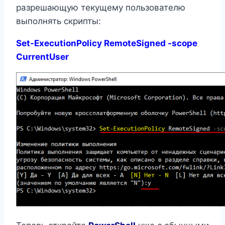
разрешающую текущему пользователю
выполнять скрипты:
Set-ExecutionPolicy RemoteSigned -scope
CurrentUser